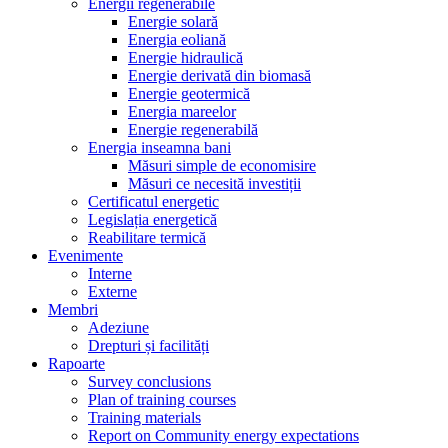
Energii regenerabile
Energie solară
Energia eoliană
Energie hidraulică
Energie derivată din biomasă
Energie geotermică
Energia mareelor
Energie regenerabilă
Energia inseamna bani
Măsuri simple de economisire
Măsuri ce necesită investiții
Certificatul energetic
Legislația energetică
Reabilitare termică
Evenimente
Interne
Externe
Membri
Adeziune
Drepturi și facilități
Rapoarte
Survey conclusions
Plan of training courses
Training materials
Report on Community energy expectations