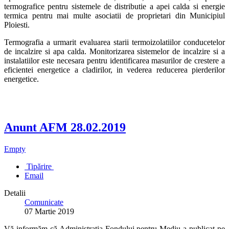
termografice pentru sistemele de distributie a apei calda si energie
termica pentru mai multe asociatii de proprietari din Municipiul
Ploiesti.
Termografia a urmarit evaluarea starii termoizolatiilor conducetelor
de incalzire si apa calda. Monitorizarea sistemelor de incalzire si a
instalatiilor este necesara pentru identificarea masurilor de crestere a
eficientei energetice a cladirilor, in vederea reducerea pierderilor
energetice.
Anunt AFM 28.02.2019
Empty
Tipărire
Email
Detalii
Comunicate
07 Martie 2019
Vă informăm că Administrația Fondului pentru Mediu a publicat pe