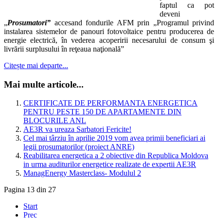
faptul ca pot
deveni
„
Prosumatori”
accesand fondurile AFM prin „Programul privind
instalarea sistemelor de panouri fotovoltaice pentru producerea de
energie electrică, în vederea acoperirii necesarului de consum şi
livrării surplusului în reţeaua naţională”
Citește mai departe...
Mai multe articole...
CERTIFICATE DE PERFORMANTA ENERGETICA
PENTRU PESTE 150 DE APARTAMENTE DIN
BLOCURILE ANL
AE3R va ureaza Sarbatori Fericite!
Cel mai târziu în aprilie 2019 vom avea primii beneficiari ai
legii prosumatorilor (proiect ANRE)
Reabilitarea energetica a 2 obiective din Republica Moldova
in urma auditurilor energetice realizate de expertii AE3R
ManagEnergy Masterclass- Modulul 2
Pagina 13 din 27
Start
Prec