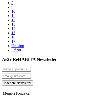
8
9
10
11
12
13
14
15
16
17
Următor
Sfârșit
Ae3r-ReHABITA Newsletter
Membri Fondatori