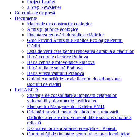
Project Leaflet
3 Step Newsletter
Comunicate de presă
Documente
Materiale de construcție ecologice
Achiziții publice ecologice
Finanțarea renovării durabile a clădirilor
Ghid Privind Achizițiile Publice Ecologice Pentru
Clădiri
Lista de verificare pentru renovarea durabilă a clădirilor
Hartă centrale electrice Prahova
Hartă centrale fotovoltaice Prahova
Hartă radiație solară Prahova
Harta viteza vantului Prahova
Ghidul Autoritățile locale lideri în decarbonizarea
stocului de clădiri
ReHABITA
Strategia de consolidare a implicării cetăţenilor
vulnerabili şi documente justificative
Plan pentru Mangementul Datelor PMD
Orientări privind modul de abordare a renovării
clădirilor afectate de o vulnerabilitate socio-economică
ridicată
Evaluarea locală a sărăciei energetice - Ploiesti
Oportunități de finanțare pentru renovarea locuințelor