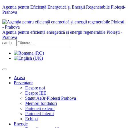
Agenția pentru Eficiență Energetică și Energii Regenerabile Ploiești-
Prahova
Agenția pentru eficiență energetică și energii regenerabile Ploiești -
Prahova
cauta...
Acasa
Prezentare
Despre noi
Despre IEE
Statut Ae3r-Ploiesti Prahova
Membri fondatori
Parteneri externi
Parteneri interni
Echipa
Energie