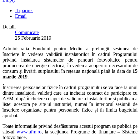
Tipărire
Email
Detalii
Comunicate
25 Februarie 2019
Administratia Fondului pentru Mediu a prelungit sesiunea de
înscriere în vederea validării instalatorilor în cadrul Programului
privind instalarea sistemelor de panouri fotovoltaice pentru
producerea de energie electrică, în vederea acoperirii necesarului de
consum și livrării surplusului în rețeaua națională până la data de
15
martie 2019
.
Înscrierea persoanelor fizice în cadrul programului se va face la unul
dintre instalatorii validaţi care au încheiat contract de parti
cipare cu
AFM, după încheierea etapei de validare a instalatorilor și publicarea
listei acestora pe site-ul instituției, numai în interiorul sesiunii de
înscriere organizate pentru persoanele fizice și în limita bugetului
aprobat.
Toate informațiile privind desfășurarea acestui program se publică pe
site-ul
www.afm.ro
, la secțiunea Programe de finanțare – Sisteme
fotovoltaice.