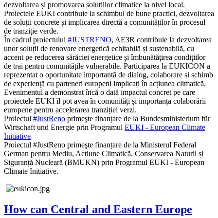
dezvoltarea și promovarea soluțiilor climatice la nivel local.
Proiectele EUKI contribuie la schimbul de bune practici, dezvoltarea
de soluții concrete și implicarea directă a comunităților în procesul
de tranziție verde.
În cadrul proiectului
#JUSTRENO
, AE3R contribuie la dezvoltarea
unor soluții de renovare energetică echitabilă și sustenabilă, cu
accent pe reducerea sărăciei energetice și îmbunătățirea condițiilor
de trai pentru comunitățile vulnerabile. Participarea la EUKICON a
reprezentat o oportunitate importantă de dialog, colaborare și schimb
de experiență cu parteneri europeni implicați în acțiunea climatică.
Evenimentul a demonstrat încă o dată impactul concret pe care
proiectele EUKI îl pot avea în comunități și importanța colaborării
europene pentru accelerarea tranziției verzi.
Proiectul
#JustReno
primeşte finanțare de la Bundesministerium für
Wirtschaft und Energie prin Programul
EUKI - European Climate
Initiative
Proiectul #JustReno primeşte finanțare de la Ministerul Federal
German pentru Mediu, Acțiune Climatică, Conservarea Naturii și
Siguranță Nucleară (BMUKN) prin Programul EUKI - European
Climate Initiative.
How can Central and Eastern Europe