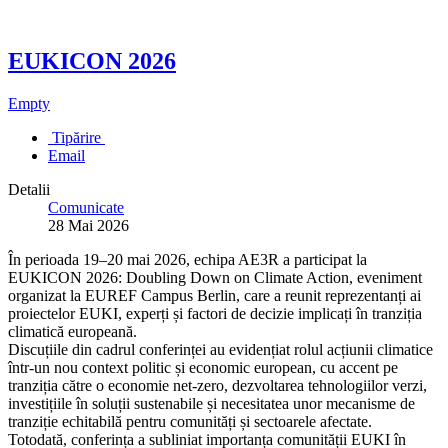
EUKICON 2026
Empty
Tipărire
Email
Detalii
Comunicate
28 Mai 2026
În perioada 19–20 mai 2026, echipa AE3R a participat la
EUKICON 2026: Doubling Down on Climate Action, eveniment
organizat la EUREF Campus Berlin, care a reunit reprezentanți ai
proiectelor EUKI, experți și factori de decizie implicați în tranziția
climatică europeană.
Discuțiile din cadrul conferinței au evidențiat rolul acțiunii climatice
într-un nou context politic și economic european, cu accent pe
tranziția către o economie net-zero, dezvoltarea tehnologiilor verzi,
investițiile în soluții sustenabile și necesitatea unor mecanisme de
tranziție echitabilă pentru comunități și sectoarele afectate.
Totodată, conferința a subliniat importanța comunității EUKI în