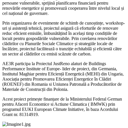
persoane vulnerabile, sprijină planificarea financiară pentru
renovările energetice și promovează cooperarea între nivelul local și
cel național de guvernare.
Prin organizarea de evenimente de schimb de cunoștințe, workshop-
uri și asistență tehnică, proiectul asigură că eforturile de renovare
reduc eficient emisiile, îmbunătățind în același timp condițiile de
locuit pentru gospodăriile vulnerabile. Prin corelarea renovărilor
clădirilor cu Planurile Sociale Climatice și strategiile locale de
încălzire, proiectul facilitează o tranziție echitabilă și eficientă către
un sector al clădirilor cu emisii scăzute de carbon.
AE3R participa la Proiectul JustReno alaturi de Buildings
Performance Institute of Europe- lider de proiect, din Germania,
Institutul Maghiar pentru Eficiență Energetică (MEHI) din Ungaria,
Asociația pentru Promovarea Eficienței Energetice în Clădiri
(ROENEF) din Romania si Uniunea Patronală a Producătorilor de
Materiale de Construcții din Polonia.
Acest proiect primește finanțare de la Ministerului Federal German
pentru Afaceri Economice si Actiune Climatica ( BMWK) prin
programul EUKI European Climate Initiative, în baza Acordului
Grant nr. 81314919.