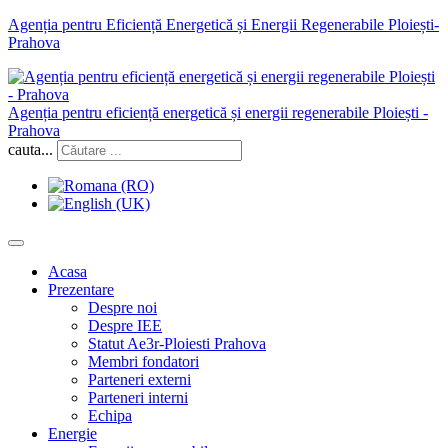
Agenția pentru Eficiență Energetică și Energii Regenerabile Ploiești-
Prahova
Agenția pentru eficiență energetică și energii regenerabile Ploiești -
Prahova
cauta...
Acasa
Prezentare
Despre noi
Despre IEE
Statut Ae3r-Ploiesti Prahova
Membri fondatori
Parteneri externi
Parteneri interni
Echipa
Energie