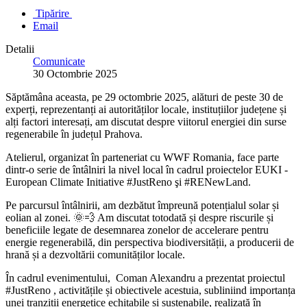
Tipărire
Email
Detalii
Comunicate
30 Octombrie 2025
Săptămâna aceasta, pe 29 octombrie 2025, alături de peste 30 de
experți, reprezentanți ai autorităților locale, instituțiilor județene și
alți factori interesați, am discutat despre viitorul energiei din surse
regenerabile în județul Prahova.
Atelierul, organizat în parteneriat cu WWF Romania, face parte
dintr-o serie de întâlniri la nivel local în cadrul proiectelor EUKI -
European Climate Initiative #JustReno şi #RENewLand.
Pe parcursul întâlnirii, am dezbătut împreună potențialul solar și
eolian al zonei. 🌞💨 Am discutat totodată și despre riscurile și
beneficiile legate de desemnarea zonelor de accelerare pentru
energie regenerabilă, din perspectiva biodiversității, a producerii de
hrană și a dezvoltării comunităților locale.
În cadrul evenimentului, Coman Alexandru a prezentat proiectul
#JustReno , activitățile și obiectivele acestuia, subliniind importanța
unei tranzitii energetice echitabile si sustenabile, realizată în