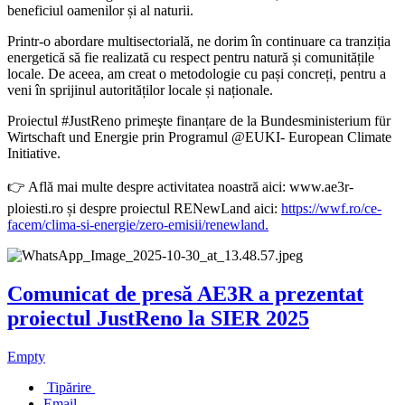
beneficiul oamenilor și al naturii.
Printr-o abordare multisectorială, ne dorim în continuare ca tranziția
energetică să fie realizată cu respect pentru natură și comunitățile
locale. De aceea, am creat o metodologie cu pași concreți, pentru a
veni în sprijinul autorităților locale și naționale.
Proiectul #JustReno primeşte finanțare de la Bundesministerium für
Wirtschaft und Energie prin Programul @EUKI- European Climate
Initiative.
👉 Află mai multe despre activitatea noastră aici: www.ae3r-
ploiesti.ro și despre proiectul RENewLand aici:
https://wwf.ro/ce-
facem/clima-si-energie/zero-emisii/renewland.
Comunicat de presă AE3R a prezentat
proiectul JustReno la SIER 2025
Empty
Tipărire
Email