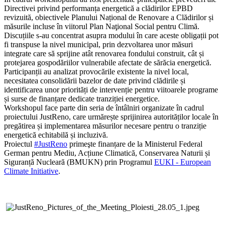
Directivei privind performanța energetică a clădirilor EPBD
revizuită, obiectivele Planului Național de Renovare a Clădirilor și
măsurile incluse în viitorul Plan Naţional Social pentru Climă.
Discuțiile s-au concentrat asupra modului în care aceste obligații pot
fi transpuse la nivel municipal, prin dezvoltarea unor măsuri
integrate care să sprijine atât renovarea fondului construit, cât și
protejarea gospodăriilor vulnerabile afectate de sărăcia energetică.
Participanții au analizat provocările existente la nivel local,
necesitatea consolidării bazelor de date privind clădirile și
identificarea unor priorități de intervenție pentru viitoarele programe
și surse de finanțare dedicate tranziției energetice.
Workshopul face parte din seria de întâlniri organizate în cadrul
proiectului JustReno, care urmărește sprijinirea autorităților locale în
pregătirea și implementarea măsurilor necesare pentru o tranziție
energetică echitabilă și incluzivă.
Proiectul
#JustReno
primeşte finanțare de la Ministerul Federal
German pentru Mediu, Acțiune Climatică, Conservarea Naturii și
Siguranță Nucleară (BMUKN) prin Programul
EUKI - European
Climate Initiative
.