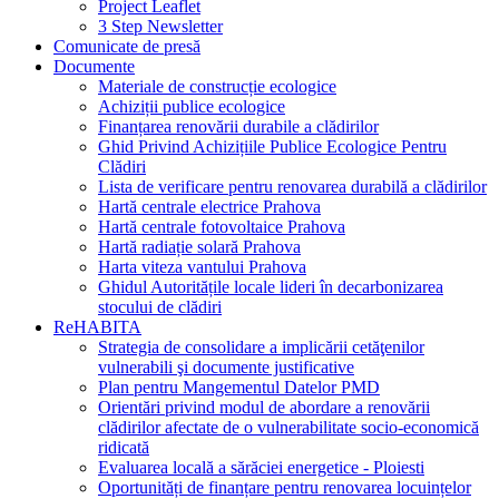
Project Leaflet
3 Step Newsletter
Comunicate de presă
Documente
Materiale de construcție ecologice
Achiziții publice ecologice
Finanțarea renovării durabile a clădirilor
Ghid Privind Achizițiile Publice Ecologice Pentru
Clădiri
Lista de verificare pentru renovarea durabilă a clădirilor
Hartă centrale electrice Prahova
Hartă centrale fotovoltaice Prahova
Hartă radiație solară Prahova
Harta viteza vantului Prahova
Ghidul Autoritățile locale lideri în decarbonizarea
stocului de clădiri
ReHABITA
Strategia de consolidare a implicării cetăţenilor
vulnerabili şi documente justificative
Plan pentru Mangementul Datelor PMD
Orientări privind modul de abordare a renovării
clădirilor afectate de o vulnerabilitate socio-economică
ridicată
Evaluarea locală a sărăciei energetice - Ploiesti
Oportunități de finanțare pentru renovarea locuințelor