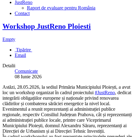
JustReno
Raport de evaluare pentru România
Contact
Workshop JustReno Ploiesti
Empty
Tipărire
Email
Detalii
Comunicate
08 Iunie 2026
Astăzi, 28.05.2026, la sediul Primăria Municipiului Ploiești, a avut
loc un workshop organizat în cadrul proiectului
#JustReno
, dedicat
integrării obligațiilor europene și naționale privind renovarea
clădirilor și combaterea sărăciei energetice la nivel local.
Evenimentul a reunit reprezentanți ai administrației publice
regionale, respectiv Consiliul Județean Prahova, cât și reprezentanți
ai administrației publice locale, printre care Viceprimarul
Municipiului Ploiești, domnul Alexandru Săraru, reprezentanți ai
Direcției de Urbanism și ai Direcției Tehnic Investiții.
În cadrul workshopului au fost prezentate principalele prevederi ale