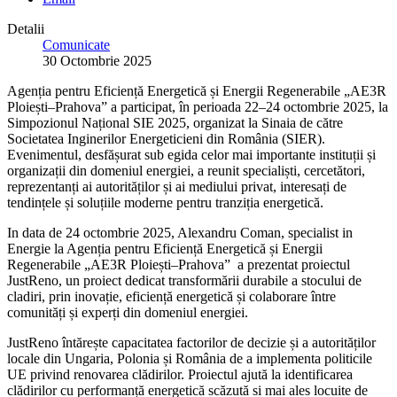
Detalii
Comunicate
30 Octombrie 2025
Agenția pentru Eficiență Energetică și Energii Regenerabile „AE3R
Ploiești–Prahova” a participat, în perioada 22–24 octombrie 2025, la
Simpozionul Național SIE 2025, organizat la Sinaia de către
Societatea Inginerilor Energeticieni din România (SIER).
Evenimentul, desfășurat sub egida celor mai importante instituții și
organizații din domeniul energiei, a reunit specialiști, cercetători,
reprezentanți ai autorităților și ai mediului privat, interesați de
tendințele și soluțiile moderne pentru tranziția energetică.
In data de 24 octombrie 2025, Alexandru Coman, specialist in
Energie la Agenția pentru Eficiență Energetică și Energii
Regenerabile „AE3R Ploiești–Prahova” a prezentat proiectul
JustReno, un proiect dedicat transformării durabile a stocului de
cladiri, prin inovație, eficiență energetică și colaborare între
comunități și experți din domeniul energiei.
JustReno întărește capacitatea factorilor de decizie și a autorităților
locale din Ungaria, Polonia și România de a implementa politicile
UE privind renovarea clădirilor. Proiectul ajută la identificarea
clădirilor cu performanță energetică scăzută si mai ales locuite de