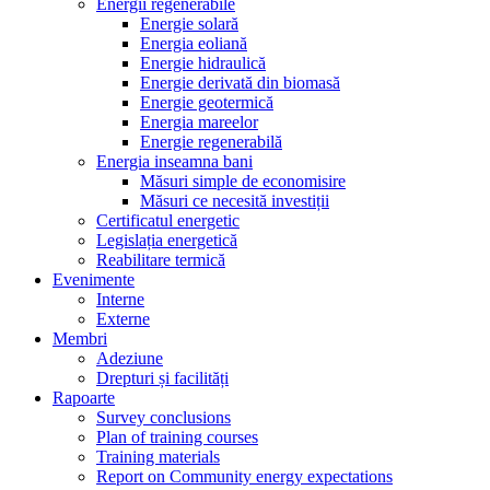
Energii regenerabile
Energie solară
Energia eoliană
Energie hidraulică
Energie derivată din biomasă
Energie geotermică
Energia mareelor
Energie regenerabilă
Energia inseamna bani
Măsuri simple de economisire
Măsuri ce necesită investiții
Certificatul energetic
Legislația energetică
Reabilitare termică
Evenimente
Interne
Externe
Membri
Adeziune
Drepturi și facilități
Rapoarte
Survey conclusions
Plan of training courses
Training materials
Report on Community energy expectations