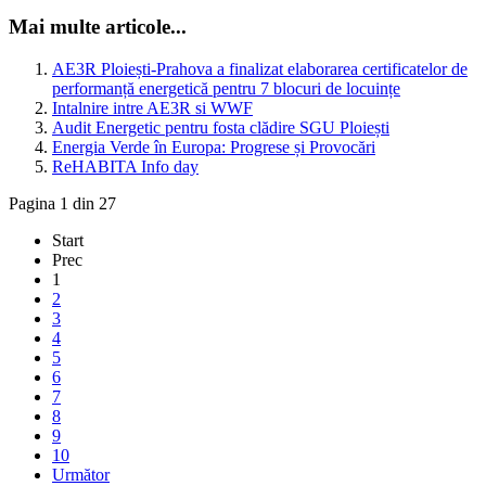
Mai multe articole...
AE3R Ploiești-Prahova a finalizat elaborarea certificatelor de
performanță energetică pentru 7 blocuri de locuințe
Intalnire intre AE3R si WWF
Audit Energetic pentru fosta clădire SGU Ploiești
Energia Verde în Europa: Progrese și Provocări
ReHABITA Info day
Pagina 1 din 27
Start
Prec
1
2
3
4
5
6
7
8
9
10
Următor