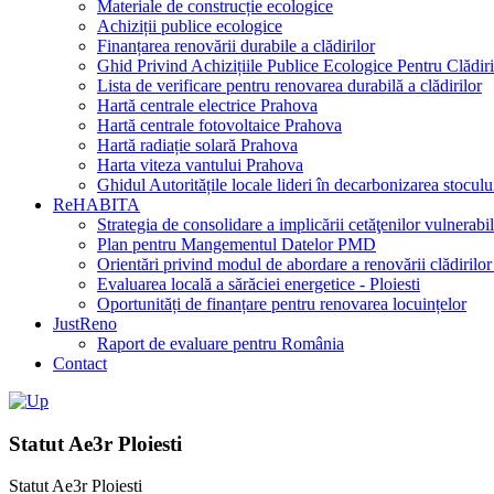
Materiale de construcție ecologice
Achiziții publice ecologice
Finanțarea renovării durabile a clădirilor
Ghid Privind Achizițiile Publice Ecologice Pentru Clădiri
Lista de verificare pentru renovarea durabilă a clădirilor
Hartă centrale electrice Prahova
Hartă centrale fotovoltaice Prahova
Hartă radiație solară Prahova
Harta viteza vantului Prahova
Ghidul Autoritățile locale lideri în decarbonizarea stocului
ReHABITA
Strategia de consolidare a implicării cetăţenilor vulnerabil
Plan pentru Mangementul Datelor PMD
Orientări privind modul de abordare a renovării clădirilor
Evaluarea locală a sărăciei energetice - Ploiesti
Oportunități de finanțare pentru renovarea locuințelor
JustReno
Raport de evaluare pentru România
Contact
Statut Ae3r Ploiesti
Statut Ae3r Ploiesti