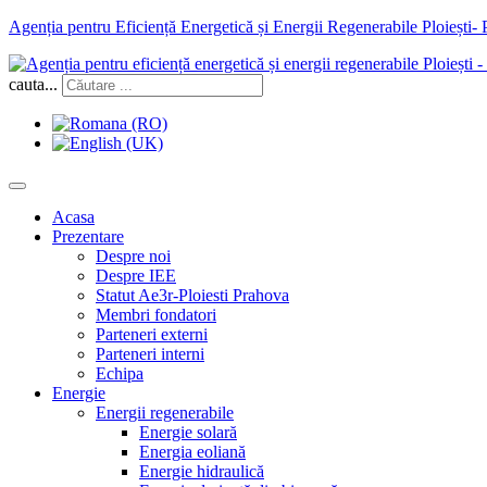
Agenția pentru Eficiență Energetică și Energii Regenerabile Ploiești-
cauta...
Acasa
Prezentare
Despre noi
Despre IEE
Statut Ae3r-Ploiesti Prahova
Membri fondatori
Parteneri externi
Parteneri interni
Echipa
Energie
Energii regenerabile
Energie solară
Energia eoliană
Energie hidraulică