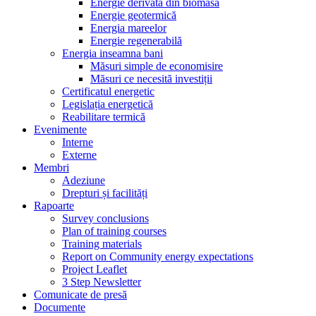
Energie derivată din biomasă
Energie geotermică
Energia mareelor
Energie regenerabilă
Energia inseamna bani
Măsuri simple de economisire
Măsuri ce necesită investiții
Certificatul energetic
Legislația energetică
Reabilitare termică
Evenimente
Interne
Externe
Membri
Adeziune
Drepturi și facilități
Rapoarte
Survey conclusions
Plan of training courses
Training materials
Report on Community energy expectations
Project Leaflet
3 Step Newsletter
Comunicate de presă
Documente