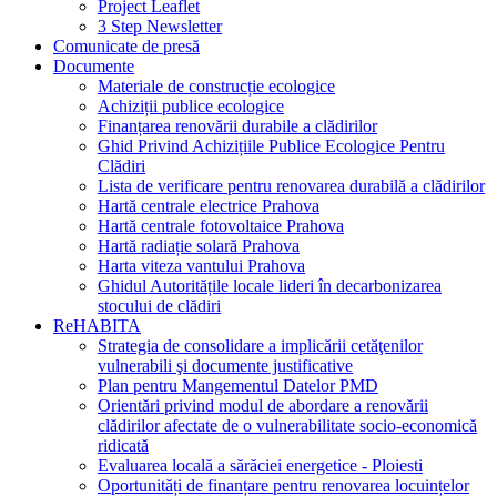
Project Leaflet
3 Step Newsletter
Comunicate de presă
Documente
Materiale de construcție ecologice
Achiziții publice ecologice
Finanțarea renovării durabile a clădirilor
Ghid Privind Achizițiile Publice Ecologice Pentru
Clădiri
Lista de verificare pentru renovarea durabilă a clădirilor
Hartă centrale electrice Prahova
Hartă centrale fotovoltaice Prahova
Hartă radiație solară Prahova
Harta viteza vantului Prahova
Ghidul Autoritățile locale lideri în decarbonizarea
stocului de clădiri
ReHABITA
Strategia de consolidare a implicării cetăţenilor
vulnerabili şi documente justificative
Plan pentru Mangementul Datelor PMD
Orientări privind modul de abordare a renovării
clădirilor afectate de o vulnerabilitate socio-economică
ridicată
Evaluarea locală a sărăciei energetice - Ploiesti
Oportunități de finanțare pentru renovarea locuințelor