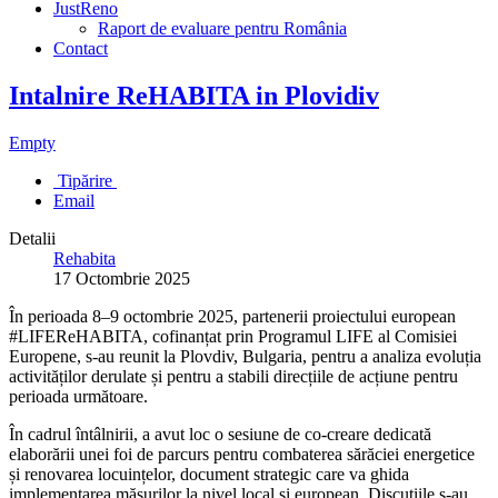
JustReno
Raport de evaluare pentru România
Contact
Intalnire ReHABITA in Plovidiv
Empty
Tipărire
Email
Detalii
Rehabita
17 Octombrie 2025
În perioada 8–9 octombrie 2025, partenerii proiectului european
#LIFEReHABITA, cofinanțat prin Programul LIFE al Comisiei
Europene, s-au reunit la Plovdiv, Bulgaria, pentru a analiza evoluția
activităților derulate și pentru a stabili direcțiile de acțiune pentru
perioada următoare.
În cadrul întâlnirii, a avut loc o sesiune de co-creare dedicată
elaborării unei foi de parcurs pentru combaterea sărăciei energetice
și renovarea locuințelor, document strategic care va ghida
implementarea măsurilor la nivel local și european. Discuțiile s-au