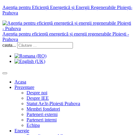
Agenția pentru Eficiență Energetică și Energii Regenerabile Ploiești-
Prahova
Agenția pentru eficiență energetică și energii regenerabile Ploiești -
Prahova
cauta...
Acasa
Prezentare
Despre noi
Despre IEE
Statut Ae3r-Ploiesti Prahova
Membri fondatori
Parteneri externi
Parteneri interni
Echipa
Energie