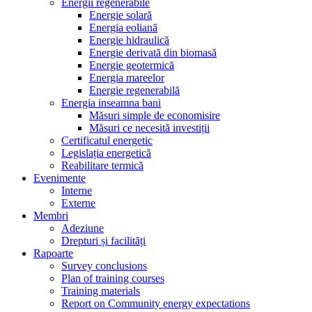
Energii regenerabile
Energie solară
Energia eoliană
Energie hidraulică
Energie derivată din biomasă
Energie geotermică
Energia mareelor
Energie regenerabilă
Energia inseamna bani
Măsuri simple de economisire
Măsuri ce necesită investiții
Certificatul energetic
Legislația energetică
Reabilitare termică
Evenimente
Interne
Externe
Membri
Adeziune
Drepturi și facilități
Rapoarte
Survey conclusions
Plan of training courses
Training materials
Report on Community energy expectations