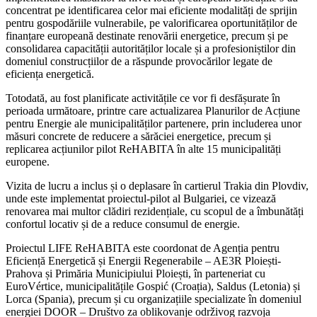
concentrat pe identificarea celor mai eficiente modalități de sprijin
pentru gospodăriile vulnerabile, pe valorificarea oportunităților de
finanțare europeană destinate renovării energetice, precum și pe
consolidarea capacității autorităților locale și a profesioniștilor din
domeniul construcțiilor de a răspunde provocărilor legate de
eficiența energetică.
Totodată, au fost planificate activitățile ce vor fi desfășurate în
perioada următoare, printre care actualizarea Planurilor de Acțiune
pentru Energie ale municipalităților partenere, prin includerea unor
măsuri concrete de reducere a sărăciei energetice, precum și
replicarea acțiunilor pilot ReHABITA în alte 15 municipalități
europene.
Vizita de lucru a inclus și o deplasare în cartierul Trakia din Plovdiv,
unde este implementat proiectul-pilot al Bulgariei, ce vizează
renovarea mai multor clădiri rezidențiale, cu scopul de a îmbunătăți
confortul locativ și de a reduce consumul de energie.
Proiectul LIFE ReHABITA este coordonat de Agenția pentru
Eficiență Energetică și Energii Regenerabile – AE3R Ploiești-
Prahova și Primăria Municipiului Ploiești, în parteneriat cu
EuroVértice, municipalitățile Gospić (Croația), Saldus (Letonia) și
Lorca (Spania), precum și cu organizațiile specializate în domeniul
energiei DOOR – Društvo za oblikovanje održivog razvoja