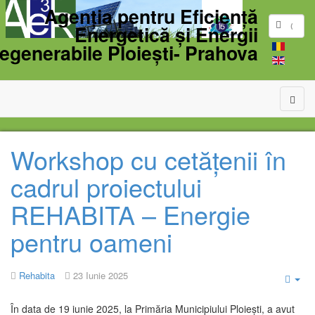
Agenția pentru Eficiență
Energetică și Energii
egenerabile Ploiești- Prahova
Workshop cu cetățenii în
cadrul proiectului
REHABITA – Energie
pentru oameni
Rehabita
23 Iunie 2025
Emp
În data de 19 iunie 2025, la Primăria Municipiului Ploiești, a avut