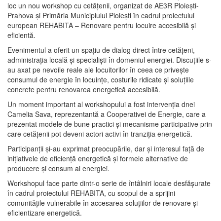
loc un nou workshop cu cetățenii, organizat de AE3R Ploiești-
Prahova și Primăria Municipiului Ploiești în cadrul proiectului
european REHABITA – Renovare pentru locuire accesibilă și
eficientă.
Evenimentul a oferit un spațiu de dialog direct între cetățeni,
administrația locală și specialiști în domeniul energiei. Discuțiile s-
au axat pe nevoile reale ale locuitorilor în ceea ce privește
consumul de energie în locuințe, costurile ridicate și soluțiile
concrete pentru renovarea energetică accesibilă.
Un moment important al workshopului a fost intervenția dnei
Camelia Sava, reprezentantă a Cooperativei de Energie, care a
prezentat modele de bune practici și mecanisme participative prin
care cetățenii pot deveni actori activi în tranziția energetică.
Participanții și-au exprimat preocupările, dar și interesul față de
inițiativele de eficiență energetică și formele alternative de
producere și consum al energiei.
Workshopul face parte dintr-o serie de întâlniri locale desfășurate
în cadrul proiectului REHABITA, cu scopul de a sprijini
comunitățile vulnerabile în accesarea soluțiilor de renovare și
eficientizare energetică.