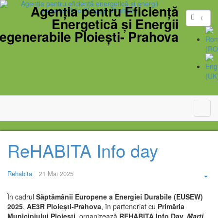
Agenția pentru Eficiență
Energetică și Energii
egenerabile Ploiești- Prahova
ReHABITA Info day
Rehabita
21 Mai 2025
Emp
În cadrul
Săptămânii Europene a Energiei Durabile (EUSEW)
2025
,
AE3R Ploiești-Prahova
, în parteneriat cu
Primăria
Municipiului Ploiești
, organizează
REHABITA Info Day,
Marți,