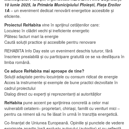
10 iunie 2025, la
Primăria Municipiului Ploiești, Piața Eroilor
1A
– un eveniment dedicat renovării energetice accesibile și
eficiente.
Proiectul ReHabita
vine în sprijinul cetățenilor care:
Locuiesc în clădiri vechi și ineficiente energetic
Plătesc facturi mari la energie
Caută soluții practice și accesibile pentru renovare
REHABITA Info Day este un eveniment deschis tuturor, fără
înscriere prealabilă și cu participare gratuită ce se va desfășura în
limba română.
Ce aduce ReHabita mai aproape de tine?
Soluții adaptate pentru locuințele cu consum ridicat de energie
Acces la instrumente și exemple de bune practici dezvoltate în
cadrul proiectului
Dialog direct cu experți și reprezentanți ai autorităților
ReHabita
pune accent pe sprijinirea concretă a celor mai
vulnerabili cetateni– proprietari, chiriași, familii cu venituri mici –
pentru ca nimeni să nu fie lăsat în urmă în tranziția energetică.
Co-finanțat de Uniunea Europeană. Opiniile și punctele de vedere
exprimate aparțin însă exclusiv autorului (autorilor) și nu reflectă