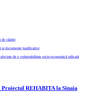
 de clădiri
i şi documente justificative
 afectate de o vulnerabilitate socio-economică ridicată
u Proiectul REHABITA la Sinaia