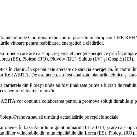
ă a Comitetului de Coordonare din cadrul proiectului european LIFE RE
urile viitoare pentru reabilitarea energetică a clădirilor.
opene care are ca scop creșterea eficienței energetice prin încurajarea 
n Lorca (ES), Ploiești (RO), Plovdiv (BU), Saldus (LV) și Gospić (HR).
n clădiri, în special cele afectate de sărăcia energetică. În cadrul întâl
rilor ReHABITA. De asemenea, au fost analizate planurile tehnice și surs
a cartierele din Ploiești unde au fost finalizate primele lucrări de reabilit
ces pentru viitoarele renovări.
ITA vor continua colaborarea pentru a promova soluții durabile și pent
oiești-Prahova sau să urmăriți actualizările pe rețelele sociale.
opene, în baza Acordului grant numărul 101120713, și are ca scop creșt
 familiilor vulnerabile din municipalitățile din Lorca (ES), Ploiești (RO