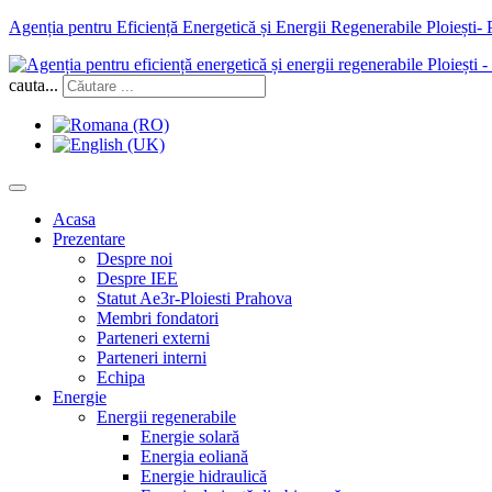
Agenția pentru Eficiență Energetică și Energii Regenerabile Ploiești-
cauta...
Acasa
Prezentare
Despre noi
Despre IEE
Statut Ae3r-Ploiesti Prahova
Membri fondatori
Parteneri externi
Parteneri interni
Echipa
Energie
Energii regenerabile
Energie solară
Energia eoliană
Energie hidraulică