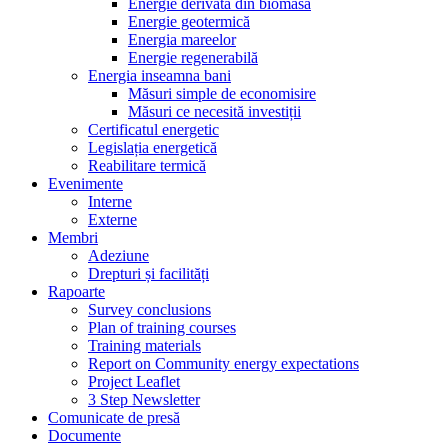
Energie derivată din biomasă
Energie geotermică
Energia mareelor
Energie regenerabilă
Energia inseamna bani
Măsuri simple de economisire
Măsuri ce necesită investiții
Certificatul energetic
Legislația energetică
Reabilitare termică
Evenimente
Interne
Externe
Membri
Adeziune
Drepturi și facilități
Rapoarte
Survey conclusions
Plan of training courses
Training materials
Report on Community energy expectations
Project Leaflet
3 Step Newsletter
Comunicate de presă
Documente