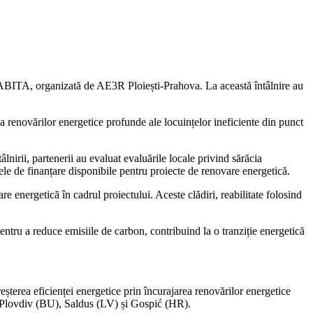
HABITA, organizată de AE3R Ploiești-Prahova. La această întâlnire au
renovărilor energetice profunde ale locuințelor ineficiente din punct
nirii, partenerii au evaluat evaluările locale privind sărăcia
ele de finanțare disponibile pentru proiecte de renovare energetică.
are energetică în cadrul proiectului. Aceste clădiri, reabilitate folosind
ru a reduce emisiile de carbon, contribuind la o tranziție energetică
erea eficienței energetice prin încurajarea renovărilor energetice
), Plovdiv (BU), Saldus (LV) și Gospić (HR).