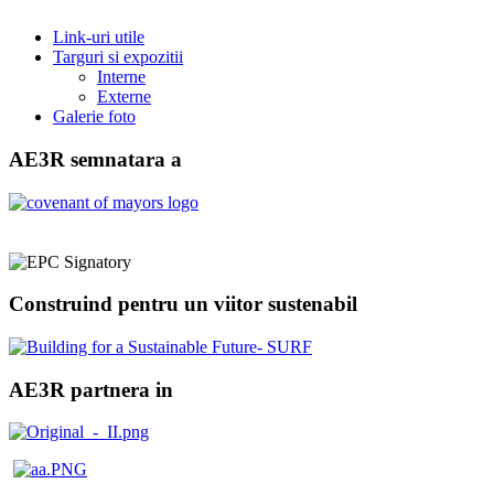
Link-uri utile
Targuri si expozitii
Interne
Externe
Galerie foto
AE3R semnatara a
Construind pentru un viitor sustenabil
AE3R partnera in