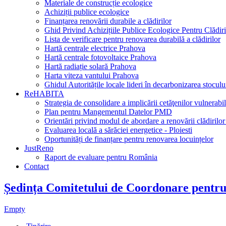
Materiale de construcție ecologice
Achiziții publice ecologice
Finanțarea renovării durabile a clădirilor
Ghid Privind Achizițiile Publice Ecologice Pentru Clădiri
Lista de verificare pentru renovarea durabilă a clădirilor
Hartă centrale electrice Prahova
Hartă centrale fotovoltaice Prahova
Hartă radiație solară Prahova
Harta viteza vantului Prahova
Ghidul Autoritățile locale lideri în decarbonizarea stocului
ReHABITA
Strategia de consolidare a implicării cetăţenilor vulnerabil
Plan pentru Mangementul Datelor PMD
Orientări privind modul de abordare a renovării clădirilor
Evaluarea locală a sărăciei energetice - Ploiesti
Oportunități de finanțare pentru renovarea locuințelor
JustReno
Raport de evaluare pentru România
Contact
Ședința Comitetului de Coordonare pentr
Empty