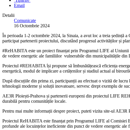
Tipărire
Email
Detalii
Comunicate
16 Octombrie 2024
În perioada 1-2 octombrie 2024, la Sinaia, a avut loc a treia ședinț
participat partenerii proiectului, discutând progresul activităților și plan
#ReHABITA este un proiect finanțat prin Programul LIFE al Uniunii Eur
de vedere energetic ale familiilor vulnerabile din municipalitățile di
Proiectul #REHABITA își propune să îmbunătățească eficiența energetică î
energetică, modul de implicare a cetățenilor și stadiul actual al birou
După discuțiile din prima zi, participanții au efectuat o vizită de lucru l
tehnologii moderne și soluții inovatoare, servesc drept exemplu de suc
AE3R Ploiești-Prahova și partenerii europeni din proiectul LIFE REHAB
durabilă pentru comunitățile locale.
Pentru mai multe informații despre proiect, puteti vizita site-ul AE3R Pl
Proiectul ReHABITA este finanțat prin Programul LIFE al Comisiei Eur
profunde ale locuințelor ineficiente din punct de vedere energetic ale