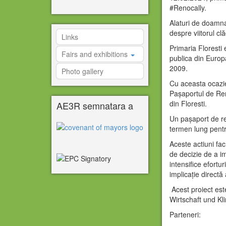
#Renocally.
Alaturi de doamna 
despre viitorul c
Links
Primaria Floresti 
Fairs and exhibitions
publica din Europ
2009.
Photo gallery
Cu aceasta ocazi
Pașaportul de Ren
din Floresti.
AE3R semnatara a
Un pașaport de re
termen lung pentr
Aceste actiuni fa
de decizie de a i
intensifice efortu
implicație directă 
Acest proiect est
Wirtschaft und Kl
Parteneri: