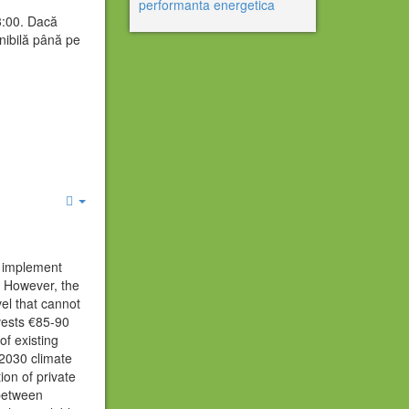
:00. Dacă
onibilă până pe
Empty
 implement
. However, the
el that cannot
vests €85-90
of existing
 2030 climate
ion of private
 between