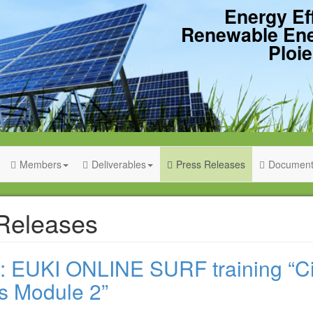
Energy Ef
Renewable En
Ploie
Members
Deliverables
Press Releases
Document
Releases
e : EUKI ONLINE SURF training “Ci
gs Module 2”