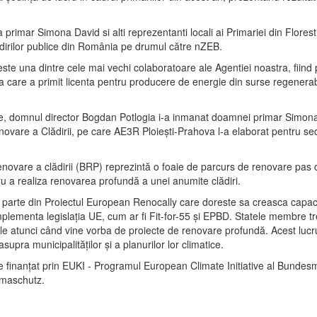
primar Simona David si alti reprezentanti locali ai Primariei din Florest
lădirilor publice din România pe drumul către nZEB.
este una dintre cele mai vechi colaboratoare ale Agentiei noastra, fiind 
a care a primit licenta pentru producere de energie din surse regenerab
e, domnul director Bogdan Potlogia i-a inmanat doamnei primar Simon
ovare a Clădirii, pe care AE3R Ploiești-Prahova l-a elaborat pentru sed
novare a clădirii (BRP) reprezintă o foaie de parcurs de renovare pas
u a realiza renovarea profundă a unei anumite clădiri.
c parte din Proiectul European Renocally care doreste sa creasca capaci
mplementa legislația UE, cum ar fi Fit-for-55 și EPBD. Statele membre tr
rile atunci când vine vorba de proiecte de renovare profundă. Acest lucr
asupra municipalităților și a planurilor lor climatice.
e finanțat prin EUKI - Programul European Climate Initiative al Bundesm
imaschutz.