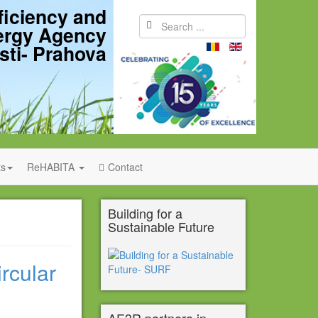
ficiency and
ergy Agency
sti- Prahova
s
ReHABITA
Contact
Building for a
Sustainable Future
rcular
AE3R partnera in