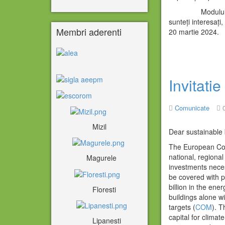
Modulul 2 va av
sunteți interesați
Membri aderenti
20 martie 2024.
Invitat
Comunicate
Mizil
Dear sustainable 
The European Com
national, regiona
Magurele
investments neces
be covered with 
billion in the ene
Floresti
buildings alone wi
targets (
COM
). T
capital for climat
Lipanesti