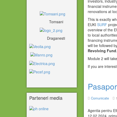
investors, indust
financial instrum
renovations at loc
This is exactly wh
Tomsani
EUKI
SURF
proje
overview of the E
to local authoritie
Draganesti
financing instrum
will be followed b
Revolving Fund
Module 2 will tak
If you are interes
Pasaport
Parteneri media
Comunicate
Agentia pentru Ef
12.02.2024, prima 