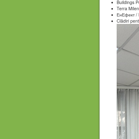
Buildings 
Terra Milen
ЕнЕфект / E
Clădiri pent