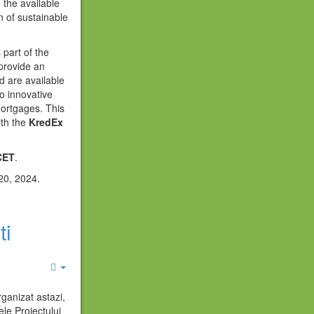
 the available
n of sustainable
 part of the
 provide an
d are available
to innovative
mortgages. This
ith the
KredEx
 CET
.
 20, 2024.
ti
Empty
ganizat astazi,
ele Proiectului