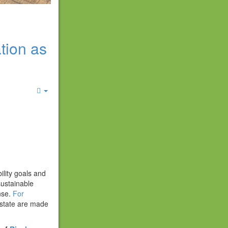
ation as
Empty
ility goals and
sustainable
nse.
For
 state are made