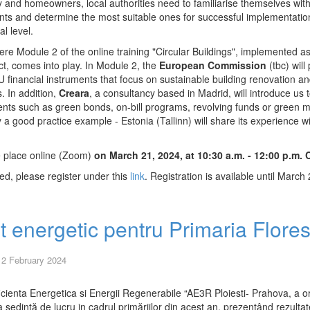
ry and homeowners, local authorities need to familiarise themselves with
ents and determine the most suitable ones for successful implementatio
al level.
ere Module 2 of the online training "Circular Buildings", implemented as
ct, comes into play. In Module 2, the
European Commission
(tbc) will
U financial instruments that focus on sustainable building renovation an
s. In addition,
Creara
, a consultancy based in Madrid, will introduce us 
ents such as green bonds, on-bill programs, revolving funds or green 
y a good practice example - Estonia (Tallinn) will share its experience w
.
e place online (Zoom)
on March 21, 2024, at 10:30 a.m. - 12:00 p.m.
ted, please register under this
link
. Registration is available until March
 energetic pentru Primaria Flores
12 February 2024
icienta Energetica si Energii Regenerabile “AE3R Ploiesti- Prahova, a or
ședință de lucru in cadrul primăriilor din acest an, prezentând rezultat