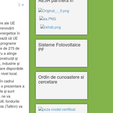
Empty
re ale UE
renovării
 energetice în
imează că UE
in programe
Sisteme Fotovoltaice
are de 275 de
PF
tru a atinge
onstrucții și
 industrie și
iare disponibile
nivel local.
Ordin de cunoastere si
cercetare
în cadrul
i o prezentare a
le și sunt
, ne va
ll, fondurile
ia (Tallinn) va