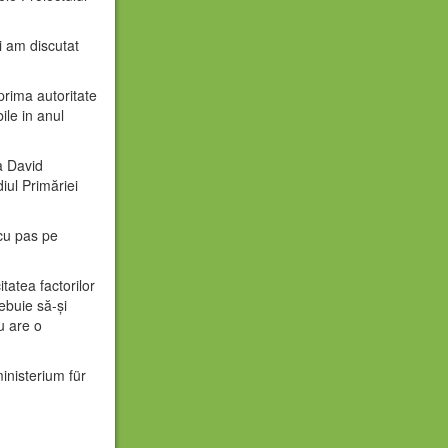
i am discutat
prima autoritate
ile in anul
a David
iul Primăriei
 cu pas pe
tatea factorilor
ebuie să-și
u are o
inisterium für