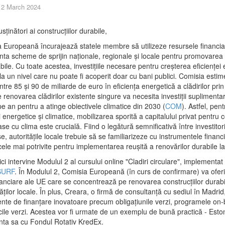
12 March 2024
ri ai construcțiilor durabile,
nă încurajează statele membre să utilizeze resursele financia
ta scheme de sprijin naționale, regionale și locale pentru promovarea 
abile. Cu toate acestea, investițiile necesare pentru creșterea eficienței
 la un nivel care nu poate fi acoperit doar cu bani publici. Comisia est
ntre 85 și 90 de miliarde de euro în eficiența energetică a clădirilor pr
e renovarea clădirilor existente singure va necesita investiții supliment
e an pentru a atinge obiectivele climatice din 2030 (
COM
). Astfel, pen
ii energetice și climatice, mobilizarea sporită a capitalului privat pentru c
se cu clima este crucială. Fiind o legătură semnificativă între investitori,
se, autoritățile locale trebuie să se familiarizeze cu instrumentele financ
cele mai potrivite pentru implementarea reușită a renovărilor durabile la 
vine Modulul 2 al cursului online "Cladiri circulare", implementat 
SURF
. În Modulul 2, Comisia Europeană (în curs de confirmare) va ofer
nanciare ale UE care se concentrează pe renovarea construcțiilor durabi
tăților locale. În plus, Creara, o firmă de consultanță cu sediul în Madrid
nte de finanțare inovatoare precum obligațiunile verzi, programele on-bi
cile verzi. Acestea vor fi urmate de un exemplu de bună practică - Eston
nța sa cu Fondul Rotativ KredEx.