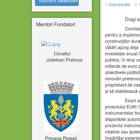
Comunicate
Dragi susținăto
Membri Fondatori
Comisia Europea
pentru a implemen
construcțiilor dur
clădiri ajung deja
investește anual î
Consiliul
publice, în timp c
Judetean Prahova
miliarde de euro p
obiectivele politic
renovări prietenoa
proprietarii de ca
și să stabilească 
Exact aici inter
proiectului EUKI
instrumentelor fi
disponibile autori
prezenta instrume
rotative sau ipote
împărtăși experie
Primaria Ploiesti