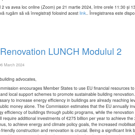
ea loc online (Zoom) pe 21 martie 2024, între orele 11:30 și 13
, vă rugăm să vă înregistrați folosind acest
link
.. Înregistrarea este disp
ie Renovation LUNCH Modulul 2
06 March 2024
building advocates,
mission encourages Member States to use EU financial resources to
l and local support schemes to promote sustainable building renovation
sary to increase energy efficiency in buildings are already reaching lev
public money alone. The Commission estimates that the EU annually in
rgy efficiency of buildings through public programs, while the renovation 
ll require additional investments of €275 billion per year to achieve the
hus, to achieve energy and climate policy goals, the increased mobilisat
e-friendly construction and renovation is crucial. Being a significant link