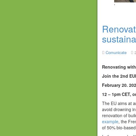
'
Renovati
sustaina
Comunicate
Renovating with 
Join the 2nd E
February 20. 202
12 – 1pm CET, o
The EU aims at an
avoid drowning in
renovation of bui
example
, the Fre
of 50% bio-based 