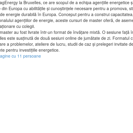
gEnergy la Bruxelles, ce are scopul de a echipa agențiile energetice și 
e din Europa cu abilitățile și cunoștințele necesare pentru a promova, st
 de energie durabilă în Europa. Conceput pentru a construi
capacitatea,
onalului agențiilor de energie, aceste cursuri de master oferă, de ase
laționare cu colegii.
 au fost livrate într-un format de învățare mixtă. O sesiune față în 
lles este susținută de două sesiuni online de jumătate de zi. Formatul c
are a problemelor, ateliere de lucru, studii de caz și prelegeri invitate de
nte pentru investițiile energetice.