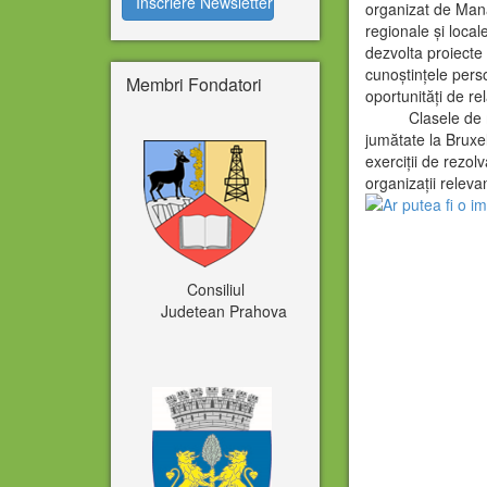
organizat de Mana
regionale și local
dezvolta proiecte
cunoștințele pers
Membri Fondatori
oportunități de re
Clasele de master
jumătate la Bruxe
exerciții de rezolv
organizații releva
Consiliul
Judetean Prahova