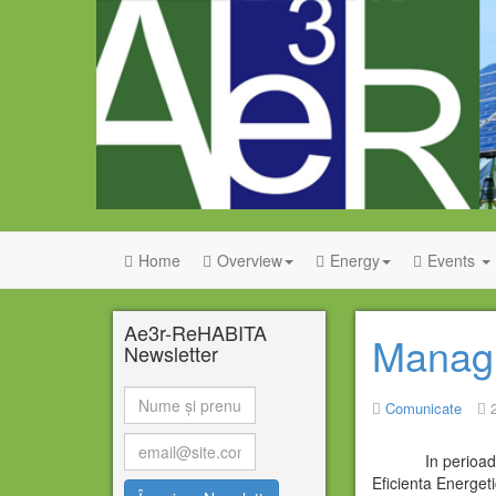
Home
Overview
Energy
Events
Ae3r-ReHABITA
ManagE
Newsletter
Comunicate
In perioada 10-
Eficienta Energeti