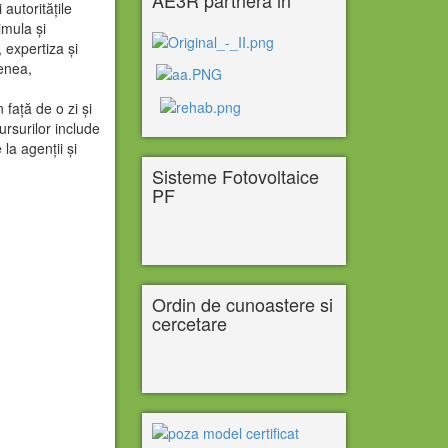
autoritățile
imula și
 expertiza și
menea,
față de o zi și
ursurilor include
 la agenții și
Sisteme Fotovoltaice
PF
Ordin de cunoastere si
cercetare