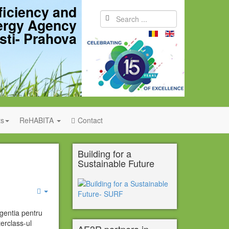
ficiency and
ergy Agency
sti- Prahova
s
ReHABITA
Contact
Building for a
Sustainable Future
Empty
entia pentru
erclass-ul
AE3R partnera in