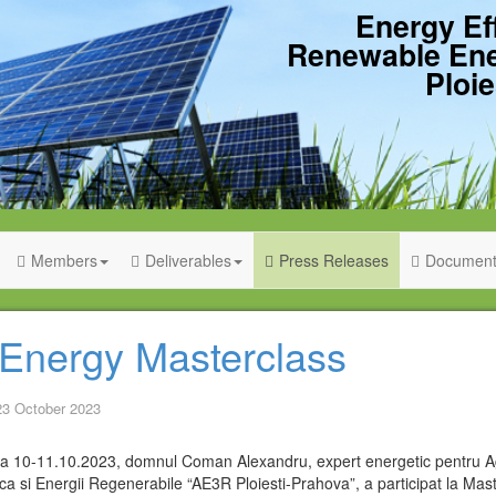
Energy Ef
Renewable En
Ploie
Members
Deliverables
Press Releases
Document
nergy Masterclass
23 October 2023
11.10.2023, domnul Coman Alexandru, expert energetic pentru Ag
ca si Energii Regenerabile “AE3R Ploiesti-Prahova”, a participat la Mast