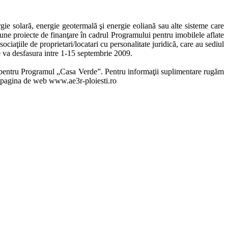
ie solară, energie geotermală şi energie eoliană sau alte sisteme care
depune proiecte de finanţare în cadrul Programului pentru imobilele aflate
sociaţiile de proprietari/locatari cu personalitate juridică, care au sediul
se va desfasura intre 1-15 septembrie 2009.
or pentru Programul „Casa Verde”. Pentru informaţii suplimentare rugăm
ze pagina de web www.ae3r-ploiesti.ro