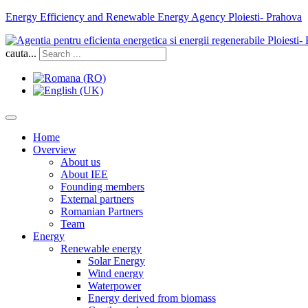
Energy Efficiency and Renewable Energy Agency Ploiesti- Prahova
cauta...
Home
Overview
About us
About IEE
Founding members
External partners
Romanian Partners
Team
Energy
Renewable energy
Solar Energy
Wind energy
Waterpower
Energy derived from biomass