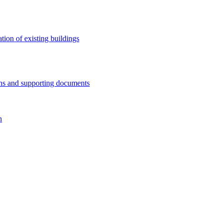
tion of existing buildings
ens and supporting documents​
n