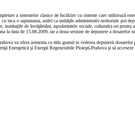
etare a sistemelor clasice de încălzire cu sisteme care utilizează energ
ta cu inca o saptamana, astfel ca unităţile administrativ-teritoriale pot 
e, instituţiile de învăţământ, aşezămintele sociale, culturale) ori pentru a
e pana la data de 15.08.2009, iar a doua sesiune de depunere a dosarelor 
Prahova va ofera asistenta cu titlu gratuit in vederea depunerii dosarel
ficienţă Energetică şi Energii Regenerabile Ploieşti-Prahova şi să accese