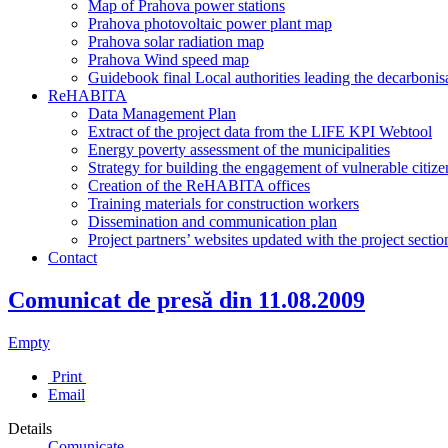
Map of Prahova power stations
Prahova photovoltaic power plant map
Prahova solar radiation map
Prahova Wind speed map
Guidebook final Local authorities leading the decarbonisa
ReHABITA
Data Management Plan
Extract of the project data from the LIFE KPI Webtool
Energy poverty assessment of the municipalities
Strategy for building the engagement of vulnerable citiz
Creation of the ReHABITA offices
Training materials for construction workers
Dissemination and communication plan
Project partners’ websites updated with the project sectio
Contact
Comunicat de presă din 11.08.2009
Empty
Print
Email
Details
Comunicate