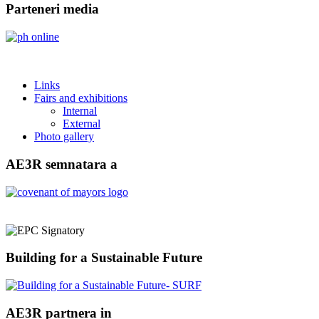
Parteneri media
Links
Fairs and exhibitions
Internal
External
Photo gallery
AE3R semnatara a
Building for a Sustainable Future
AE3R partnera in