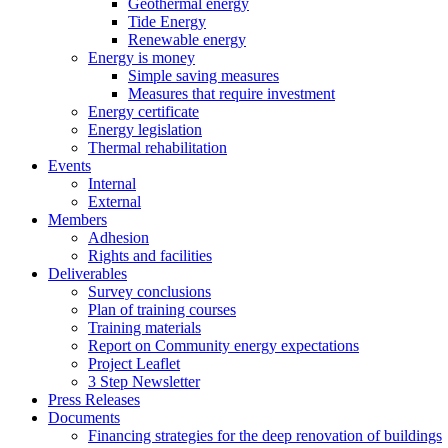
Geothermal energy
Tide Energy
Renewable energy
Energy is money
Simple saving measures
Measures that require investment
Energy certificate
Energy legislation
Thermal rehabilitation
Events
Internal
External
Members
Adhesion
Rights and facilities
Deliverables
Survey conclusions
Plan of training courses
Training materials
Report on Community energy expectations
Project Leaflet
3 Step Newsletter
Press Releases
Documents
Financing strategies for the deep renovation of buildings