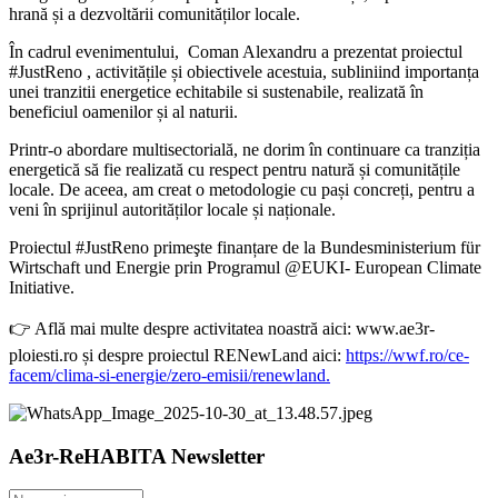
hrană și a dezvoltării comunităților locale.
În cadrul evenimentului, Coman Alexandru a prezentat proiectul
#JustReno , activitățile și obiectivele acestuia, subliniind importanța
unei tranzitii energetice echitabile si sustenabile, realizată în
beneficiul oamenilor și al naturii.
Printr-o abordare multisectorială, ne dorim în continuare ca tranziția
energetică să fie realizată cu respect pentru natură și comunitățile
locale. De aceea, am creat o metodologie cu pași concreți, pentru a
veni în sprijinul autorităților locale și naționale.
Proiectul #JustReno primeşte finanțare de la Bundesministerium für
Wirtschaft und Energie prin Programul @EUKI- European Climate
Initiative.
👉 Află mai multe despre activitatea noastră aici: www.ae3r-
ploiesti.ro și despre proiectul RENewLand aici:
https://wwf.ro/ce-
facem/clima-si-energie/zero-emisii/renewland.
Ae3r-ReHABITA Newsletter