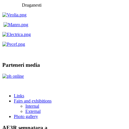
Draganesti
Parteneri media
Links
Fairs and exhibitions
Internal
External
Photo gallery
AE3R semnatara a