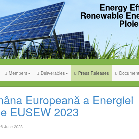
Energy Ef
Renewable En
Ploie
Members
Deliverables
Press Releases
Document
âna Europeană a Energiei
ile EUSEW 2023
26 June 2023