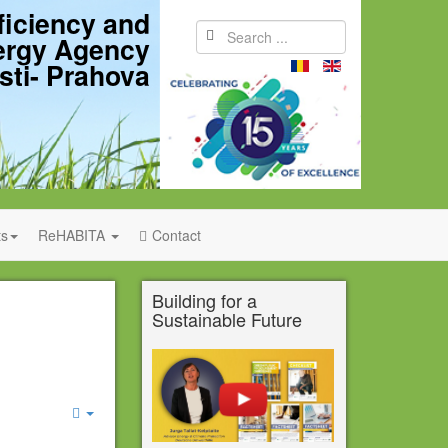
ficiency and
ergy Agency
sti- Prahova
s
ReHABITA
Contact
Building for a
Sustainable Future
Empty