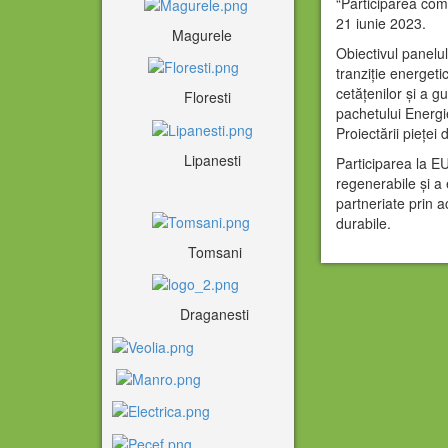
“Participarea comu
21 iunie 2023.
Magurele
Obiectivul panelul
tranziție energeti
cetățenilor și a g
Floresti
pachetului Energie
Proiectării pieței 
Lipanesti
Participarea la E
regenerabile și a 
partneriate prin a
durabile.
Tomsani
Draganesti