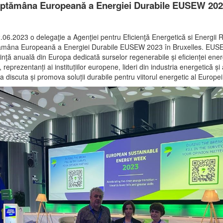
ptămâna Europeană a Energiei Durabile EUSEW 20
.06.2023 o delegaţie a Agenţiei pentru Eficienţă Energetică si Energii 
ptămâna Europeană a Energiei Durabile EUSEW 2023 în Bruxelles. EUS
inţă anuală din Europa dedicată surselor regenerabile și eficienței ener
 reprezentanți ai instituțiilor europene, lideri din industria energetică și 
a discuta și promova soluții durabile pentru viitorul energetic al Europei