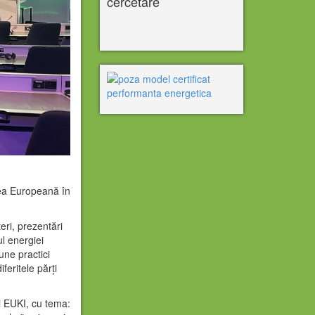
cercetare
nea Europeană în
ri, prezentări
l energiei
une practici
feritele părți
 EUKI, cu tema: