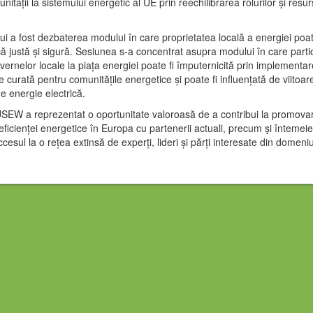
nității la sistemului energetic al UE prin reechilibrarea rolurilor și resur
ui a fost dezbaterea modului în care proprietatea locală a energiei poat
că justă și sigură. Sesiunea s-a concentrat asupra modului în care parti
uvernelor locale la piața energiei poate fi împuternicită prin implementa
 curată pentru comunitățile energetice și poate fi influențată de viitoa
de energie electrică.
USEW a reprezentat o oportunitate valoroasă de a contribui la promova
eficienței energetice în Europa cu partenerii actuali, precum şi întemei
ccesul la o rețea extinsă de experți, lideri și părți interesate din domeni