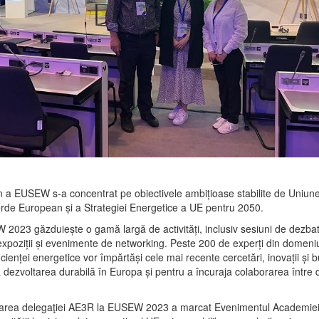
an a EUSEW s-a concentrat pe obiectivele ambițioase stabilite de Uniu
erde European și a Strategiei Energetice a UE pentru 2050.
2023 găzduiește o gamă largă de activități, inclusiv sesiuni de dezbate
 expoziții și evenimente de networking. Peste 200 de experți din domeniu
icienței energetice vor împărtăși cele mai recente cercetări, inovații și b
dezvoltarea durabilă în Europa și pentru a încuraja colaborarea între di
iparea delegaţiei AE3R la EUSEW 2023 a marcat Evenimentul Academiei