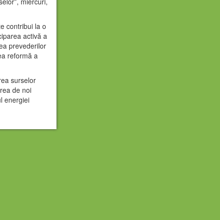
selor”, miercuri,
e contribui la o
ciparea activă a
rea prevederilor
rea reformă a
rea surselor
erea de noi
ul energiei