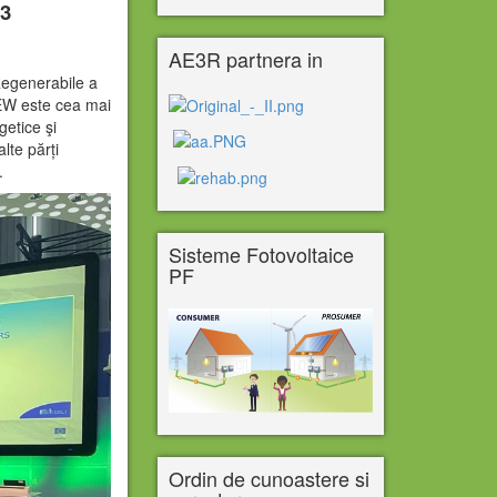
23
AE3R partnera in
Regenerabile a
EW este cea mai
getice şi
alte părți
.
Sisteme Fotovoltaice
PF
Ordin de cunoastere si