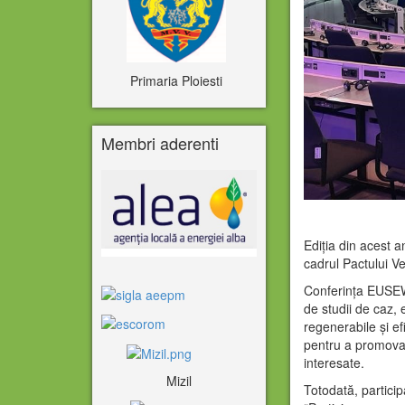
Primaria Ploiesti
Membri aderenti
Ediția din acest 
cadrul Pactului V
Conferința EUSEW 
de studii de caz,
regenerabile și ef
pentru a promova 
interesate.
Mizil
Totodată, partic