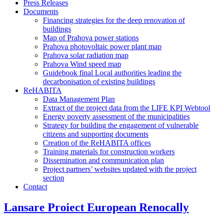
Press Releases
Documents
Financing strategies for the deep renovation of
buildings
Map of Prahova power stations
Prahova photovoltaic power plant map
Prahova solar radiation map
Prahova Wind speed map
Guidebook final Local authorities leading the
decarbonisation of existing buildings
ReHABITA
Data Management Plan
Extract of the project data from the LIFE KPI Webtool
Energy poverty assessment of the municipalities
Strategy for building the engagement of vulnerable
citizens and supporting documents​
Creation of the ReHABITA offices
Training materials for construction workers
Dissemination and communication plan
Project partners’ websites updated with the project
section
Contact
Lansare Proiect European Renocally