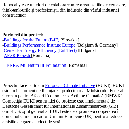
Renocally este un efort de colaborare între organizațiile de cercetare,
think-tank-urile și profesioniștii din industrie din vârful industriei
constructiilor.
Partnerii din proiect:
-
Buildings for the Future (B4F)
[Slovakia]
-
Buildings Performance Institute Europe
[Belgium & Germany]
-
Center for Energy Efficiency (EnEffect)
[Bulgaria]
-
AE3R Ploiesti
[Romania]
-
TERRA Millenium III Foundation
[Romania]
Proiectul face parte din
European Climate Initiative
(EUKI). EUKI
este un instrument de finanțare a proiectelor al Ministerului Federal
German pentru Afaceri Economice și Acțiune Climatică (BMWK).
Competiția EUKI pentru idei de proiecte este implementată de
Deutsche Gesellschaft für Internationale Zusammenarbeit (GIZ)
GmbH. Scopul general al EUKI este de a promova cooperarea în
domeniul climei în cadrul Uniunii Europene (UE) pentru a reduce
emisiile de gaze cu efect de seră.