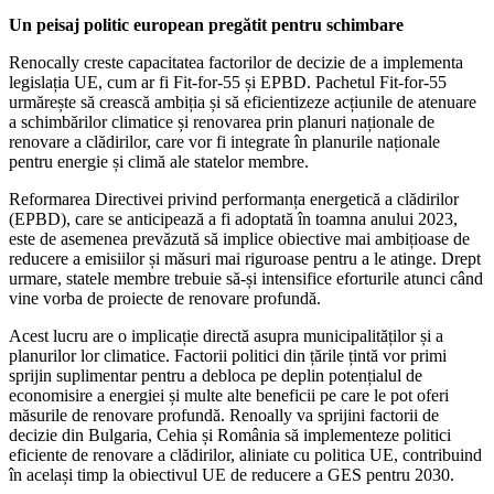
Un peisaj politic european pregătit pentru schimbare
Renocally creste capacitatea factorilor de decizie de a implementa
legislația UE, cum ar fi Fit-for-55 și EPBD. Pachetul Fit-for-55
urmărește să crească ambiția și să eficientizeze acțiunile de atenuare
a schimbărilor climatice și renovarea prin planuri naționale de
renovare a clădirilor, care vor fi integrate în planurile naționale
pentru energie și climă ale statelor membre.
Reformarea Directivei privind performanța energetică a clădirilor
(EPBD), care se anticipează a fi adoptată în toamna anului 2023,
este de asemenea prevăzută să implice obiective mai ambițioase de
reducere a emisiilor și măsuri mai riguroase pentru a le atinge. Drept
urmare, statele membre trebuie să-și intensifice eforturile atunci când
vine vorba de proiecte de renovare profundă.
Acest lucru are o implicație directă asupra municipalităților și a
planurilor lor climatice. Factorii politici din țările țintă vor primi
sprijin suplimentar pentru a debloca pe deplin potențialul de
economisire a energiei și multe alte beneficii pe care le pot oferi
măsurile de renovare profundă. Renoally va sprijini factorii de
decizie din Bulgaria, Cehia și România să implementeze politici
eficiente de renovare a clădirilor, aliniate cu politica UE, contribuind
în același timp la obiectivul UE de reducere a GES pentru 2030.