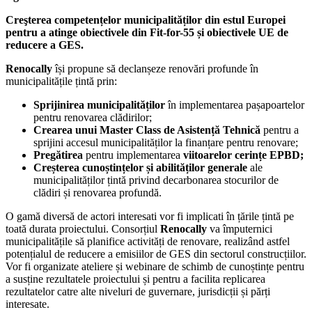
Creşterea competențelor municipalităților din estul Europei
pentru a atinge obiectivele din Fit-for-55 și obiectivele UE de
reducere a GES.
Renocally
își propune să declanșeze renovări profunde în
municipalitățile țintă prin:
Sprijinirea municipalităților
în implementarea pașapoartelor
pentru renovarea clădirilor;
Crearea unui Master Class de Asistență Tehnică
pentru a
sprijini accesul municipalităților la finanțare pentru renovare;
Pregătirea
pentru implementarea
viitoarelor cerințe EPBD;
Creșterea
cunoștințelor și abilităților generale
ale
municipalităților țintă privind decarbonarea stocurilor de
clădiri și renovarea profundă.
O gamă diversă de actori interesati vor fi implicati în țările țintă pe
toată durata proiectului. Consorțiul
Renocally
va împuternici
municipalitățile să planifice activități de renovare, realizând astfel
potențialul de reducere a emisiilor de GES din sectorul construcțiilor.
Vor fi organizate ateliere și webinare de schimb de cunoștințe pentru
a susține rezultatele proiectului și pentru a facilita replicarea
rezultatelor catre alte niveluri de guvernare, jurisdicții și părți
interesate.