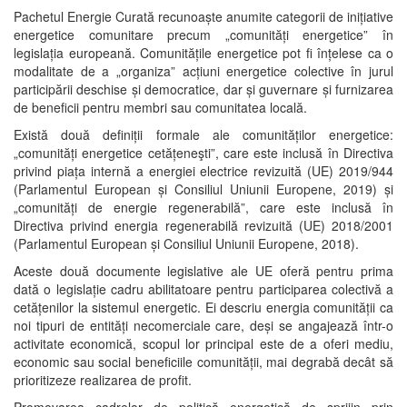
Pachetul Energie Curată recunoaște anumite categorii de inițiative
energetice comunitare precum „comunități energetice” în
legislația europeană. Comunitățile energetice pot fi înțelese ca o
modalitate de a „organiza” acțiuni energetice colective în jurul
participării deschise și democratice, dar și guvernare și furnizarea
de beneficii pentru membri sau comunitatea locală.
Există două definiții formale ale comunităților energetice:
„comunități energetice cetățeneşti”, care este inclusă în Directiva
privind piața internă a energiei electrice revizuită (UE) 2019/944
(Parlamentul European și Consiliul Uniunii Europene, 2019) și
„comunități de energie regenerabilă”, care este inclusă în
Directiva privind energia regenerabilă revizuită (UE) 2018/2001
(Parlamentul European și Consiliul Uniunii Europene, 2018).
Aceste două documente legislative ale UE oferă pentru prima
dată o legislație cadru abilitatoare pentru participarea colectivă a
cetățenilor la sistemul energetic. Ei descriu energia comunității ca
noi tipuri de entități necomerciale care, deși se angajează într-o
activitate economică, scopul lor principal este de a oferi mediu,
economic sau social beneficiile comunității, mai degrabă decât să
prioritizeze realizarea de profit.