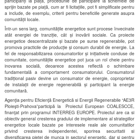
participanți la piață, procedurile de participare la schemele de
sprijin bazate pe piață, cum ar fi licitațiile, pot fi simplificate pentru
a include, de exemplu, criterii pentru beneficiile generate asupra
comunității locale.
Într-un sens larg, comunitățile energetice sunt procese învecinate
atât energiei de tranziție, cât și inovării sociale. Ca proiecte
energetice descentralizate și bazate pe surse regenerabile, pot
promova practicile de producție și consum durabil de energie. La
fel de responsabilizarea consumatorilor și inițiativele conduse de
comunitate, comunitățile energetice pot juca un rol cheie pentru
inovarea socială, deoarece acestea reflectă o schimbare
fundamentală a comportament consumatorului. Consumatorul
tradițional pasiv devine un consumator de energie, coproprietar
de instalații de energie regenerabilă și participant la energie
comunitară.
Agenţia pentru Eficienţă Energetică si Energii Regenerabile “AE3R
Ploieşti-Prahova”participă la Proiectul European COALESCCE,
finanţat prin programul INTERREG EUROPE. Proiectul are ca si
obiectiv general cresterea gradului de implementare al strategiilor
energetice locale bazate pe interesele reale ale comunitatilor
privind cresterea independentei, sporirea securitatii si
diversificarea pietei de munca in sectorul energetic, dar si pentru