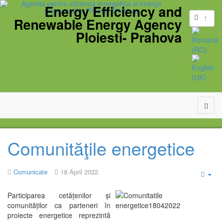
Energy Efficiency and
Renewable Energy Agency
Ploiesti- Prahova
Comunităţile energetice
Comunicate
18 April 2022
Emp
Participarea cetățenilor și
comunităților ca parteneri în
proiecte energetice reprezintă