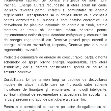
Promovarea cadrelor de politică energetică de sprijin prin
Pachetul Energie Curată recunoaște și oferă acum un cadru
legislativ favorabil pentru cetățeni și comunitățile de energie
regenerabilă. Transpunerea sa în dreptul intern va fi esențială
pentru dezvoltarea cu succes a comunităților energetice. La
dezvoltarea lor planurile naționale de energie și climă, statele
membre ar trebui să identifice măsuri concrete pentru
implementarea noilor drepturi acordate cetățenilor și comunităților
de energie regenerabilă din Directiva privind piața internă a
energiei electrice revizuită și, respectiv, Directiva privind sursele
regenerabile revizuită
Proiectele comunitare de energie au crescut rapid, parţial datorită
schemelor de sprijin privind energia regenerabilă, care oferă
stimulente, dar și datorită conștientizării sporită cu privire la
acțiunile colective.
Durabilitatea lor pe termen lung va depinde de dezvoltarea
modele de afaceri viabile care se îndreaptă către scheme
inovatoare de finanțare și remunerare, tehnologii inteligente,
sprijinul național de reglementare și acceptarea lor socială mai
largă și precum şi gradul de participare a cetățenilor.
Pentru a le permite să concureze pe picior de egalitate cu alți