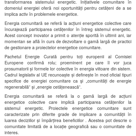
transformarea sistemului energetic. Inițiativele comunitare în
domeniul energiei oferă noi oportunități pentru cetățeni de a se
implica activ în problemele energetice.
Energia comunitară se referă la acțiuni energetice colective care
încurajează participarea cetățenilor în întreg sistemul energetic.
Acest concept inovator a primit o atenție sporită în ultimii ani, iar
momentan se află în curs de dezvoltare o gamă largă de practici
de gestionare a proiectelor energetice comunitare.
Pachetul Energie Curată pentru toți europenii al Comisiei
Europene confirmă rolu; proeminent pe care îl vor juca
prosumatorii și formele lor colective în energia viitoare din sistem.
Cadrul legislativ al UE recunoaște și definește în mod oficial tipuri
specifice de energiei comunitare ca şi „comunități de energie
regenerabilă” și „energie cetățenească”.
Energia comunitară se referă la o gamă largă de acțiuni
energetice colective care implică participarea cetățenilor la
sistemul energetic. Proiectele energetice comunitare sunt
caracterizate prin diferite grade de implicare a comunității în
luarea deciziilor și împărțirea beneficiilor . Acestea pot descrie o
comunitate limitată de a locație geografică sau o comunitate de
interes.