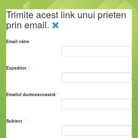
Trimite acest link unui prieten
prin email.
Email către
*
Expeditor
*
Emailul dumneavoastră
*
Subiect
*